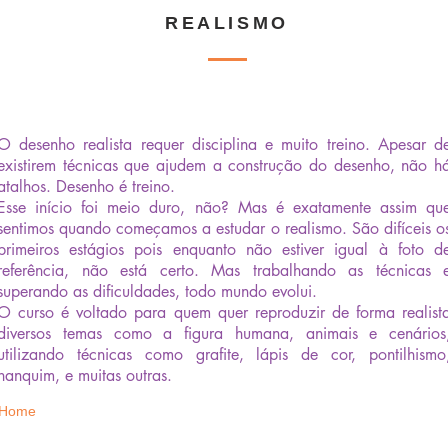
REALISMO
O desenho realista requer disciplina e muito treino. Apesar d
existirem técnicas que ajudem a construção do desenho, não h
atalhos. Desenho é treino.
Esse início foi meio duro, não? Mas é exatamente assim qu
sentimos quando começamos a estudar o realismo. São difíceis o
primeiros estágios pois enquanto não estiver igual à foto d
referência, não está certo. Mas trabalhando as técnicas 
superando as dificuldades, todo mundo evolui.
O curso é voltado para quem quer reproduzir de forma realist
diversos temas como a figura humana, animais e cenários
utilizando técnicas como grafite, lápis de cor, pontilhismo
nanquim, e muitas outras.
Home